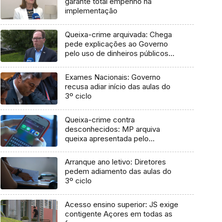
garante total empenho na
implementação
Queixa-crime arquivada: Chega
pede explicações ao Governo
pelo uso de dinheiros públicos
em processo judicial
Exames Nacionais: Governo
recusa adiar início das aulas do
3º ciclo
Queixa-crime contra
desconhecidos: MP arquiva
queixa apresentada pelo
Governo em 2021
Arranque ano letivo: Diretores
pedem adiamento das aulas do
3º ciclo
Acesso ensino superior: JS exige
contigente Açores em todas as