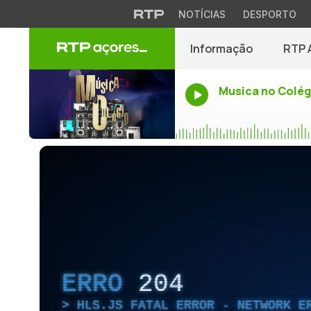
NOTÍCIAS
DESPORTO
Informação
RTP 
Musica no Colég
ERRO
204
HLS.JS FATAL ERROR - NETWORK E