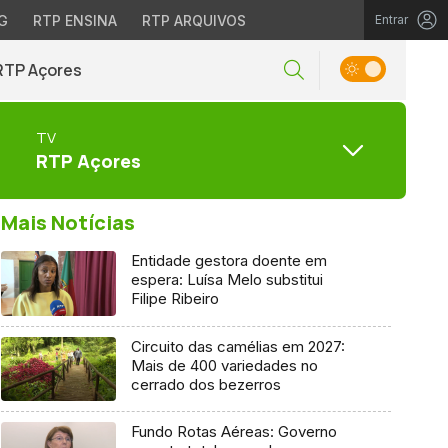
G
RTP ENSINA
RTP ARQUIVOS
Entrar
RTP Açores
TV
RTP Açores
Mais Notícias
Entidade gestora doente em
espera: Luísa Melo substitui
Filipe Ribeiro
Circuito das camélias em 2027:
Mais de 400 variedades no
cerrado dos bezerros
Fundo Rotas Aéreas: Governo