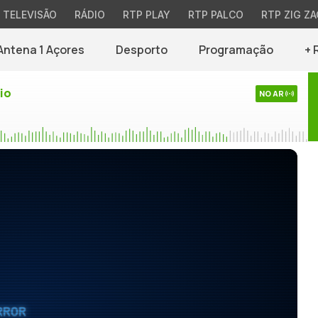
TELEVISÃO
RÁDIO
RTP PLAY
RTP PALCO
RTP ZIG ZA
Antena 1 Açores
Desporto
Programação
+ 
io
NO AR
RROR