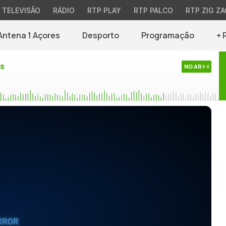
TELEVISÃO
RÁDIO
RTP PLAY
RTP PALCO
RTP ZIG ZA
Antena 1 Açores
Desporto
Programação
+ 
es
NO AR
RROR