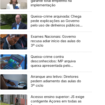
garante total empenho na
implementação
Queixa-crime arquivada: Chega
pede explicações ao Governo
pelo uso de dinheiros públicos
em processo judicial
Exames Nacionais: Governo
recusa adiar início das aulas do
3º ciclo
Queixa-crime contra
desconhecidos: MP arquiva
queixa apresentada pelo
Governo em 2021
Arranque ano letivo: Diretores
pedem adiamento das aulas do
3º ciclo
Acesso ensino superior: JS exige
contigente Açores em todas as