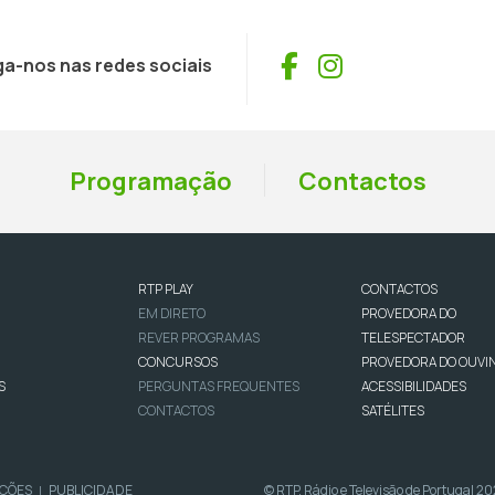
Facebook
Instagram
ga-nos nas redes sociais
Programação
Contactos
RTP PLAY
CONTACTOS
EM DIRETO
PROVEDORA DO
REVER PROGRAMAS
TELESPECTADOR
CONCURSOS
PROVEDORA DO OUVI
S
PERGUNTAS FREQUENTES
ACESSIBILIDADES
CONTACTOS
SATÉLITES
IÇÕES
PUBLICIDADE
© RTP, Rádio e Televisão de Portugal 2
|