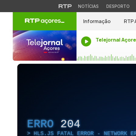
NOTÍCIAS
DESPORTO
Informação
RTP 
Telejornal Açor
ERRO
204
HLS.JS FATAL ERROR - NETWORK E