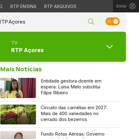
G
RTP ENSINA
RTP ARQUIVOS
Entrar
RTP Açores
TV
RTP Açores
Mais Notícias
Entidade gestora doente em
espera: Luísa Melo substitui
Filipe Ribeiro
Circuito das camélias em 2027:
Mais de 400 variedades no
cerrado dos bezerros
Fundo Rotas Aéreas: Governo