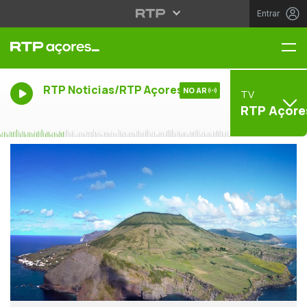
Entrar
Me
RTP Noticias/RTP Açores
NO AR
TV
RTP Açore