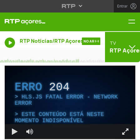
Entrar
Me
RTP Noticias/RTP Açores
NO AR
TV
RTP Açore
ERRO
204
HLS.JS FATAL ERROR - NETWORK
ERROR
ESTE CONTEÚDO ESTÁ NESTE
MOMENTO INDISPONÍVEL