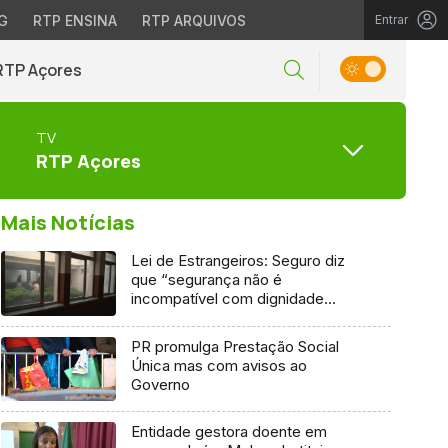
G
RTP ENSINA
RTP ARQUIVOS
Entrar
RTP Açores
TV
RTP Açores
Mais Notícias
Lei de Estrangeiros: Seguro diz
que “segurança não é
incompatível com dignidade
humana”
PR promulga Prestação Social
Única mas com avisos ao
Governo
Entidade gestora doente em