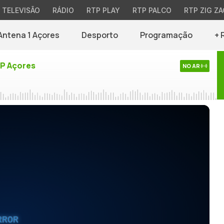
TELEVISÃO
RÁDIO
RTP PLAY
RTP PALCO
RTP ZIG ZA
Antena 1 Açores
Desporto
Programação
+ 
TP Açores
NO AR
RROR