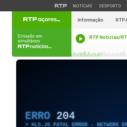
NOTÍCIAS
DESPORTO
Informação
RTP 
RTP Noticias/R
ERRO
204
HLS.JS FATAL ERROR - NETWORK E