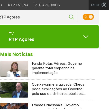
G
RTP ENSINA
RTP ARQUIVOS
Entrar
RTP Açores
TV
RTP Açores
Mais Notícias
Fundo Rotas Aéreas: Governo
garante total empenho na
implementação
Queixa-crime arquivada: Chega
pede explicações ao Governo
pelo uso de dinheiros públicos
em processo judicial
Exames Nacionais: Governo