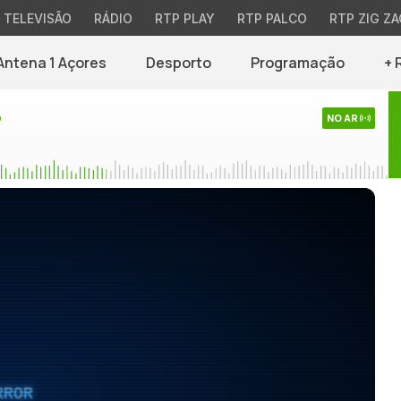
TELEVISÃO
RÁDIO
RTP PLAY
RTP PALCO
RTP ZIG ZA
Antena 1 Açores
Desporto
Programação
+ 
o
NO AR
RROR