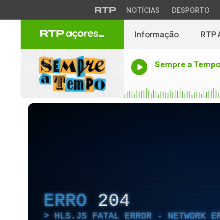
NOTÍCIAS
DESPORTO
Informação
RTP 
Sempre a Temp
ERRO
204
HLS.JS FATAL ERROR - NETWORK E