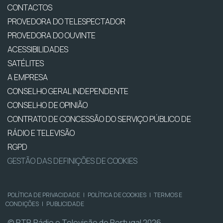
CONTACTOS
PROVEDORA DO TELESPECTADOR
PROVEDORA DO OUVINTE
ACESSIBILIDADES
SATÉLITES
A EMPRESA
CONSELHO GERAL INDEPENDENTE
CONSELHO DE OPINIÃO
CONTRATO DE CONCESSÃO DO SERVIÇO PÚBLICO DE
RÁDIO E TELEVISÃO
RGPD
GESTÃO DAS DEFINIÇÕES DE COOKIES
POLÍTICA DE PRIVACIDADE
|
POLÍTICA DE COOKIES
|
TERMOS E
CONDIÇÕES
|
PUBLICIDADE
© RTP, Rádio e Televisão de Portugal 2026