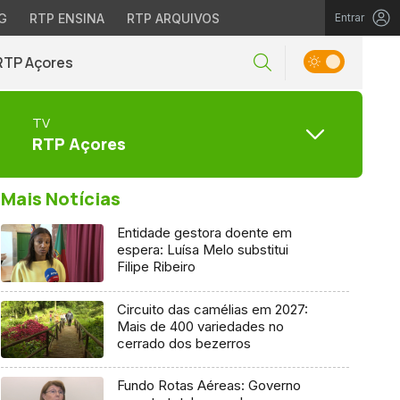
G
RTP ENSINA
RTP ARQUIVOS
Entrar
RTP Açores
TV
RTP Açores
Mais Notícias
Entidade gestora doente em
espera: Luísa Melo substitui
Filipe Ribeiro
Circuito das camélias em 2027:
Mais de 400 variedades no
cerrado dos bezerros
Fundo Rotas Aéreas: Governo