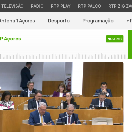
TELEVISÃO
RÁDIO
RTP PLAY
RTP PALCO
RTP ZIG ZA
Antena 1 Açores
Desporto
Programação
+ 
TP Açores
NO AR