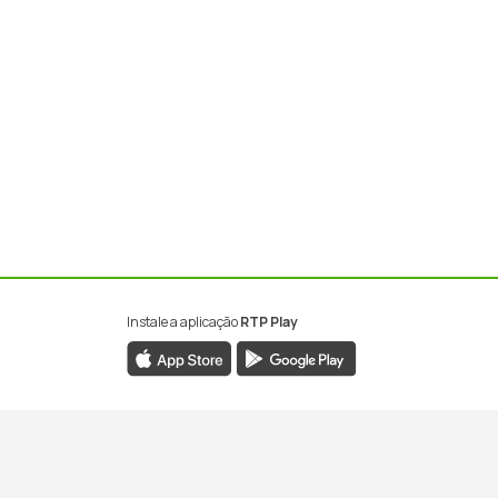
Instale a aplicação
RTP Play