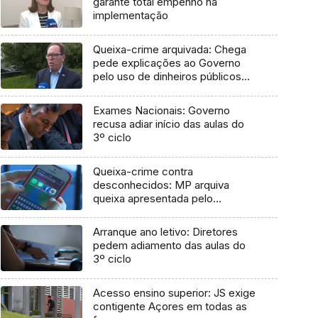
garante total empenho na
implementação
Queixa-crime arquivada: Chega
pede explicações ao Governo
pelo uso de dinheiros públicos
em processo judicial
Exames Nacionais: Governo
recusa adiar início das aulas do
3º ciclo
Queixa-crime contra
desconhecidos: MP arquiva
queixa apresentada pelo
Governo em 2021
Arranque ano letivo: Diretores
pedem adiamento das aulas do
3º ciclo
Acesso ensino superior: JS exige
contigente Açores em todas as