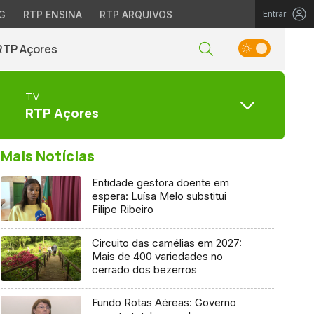
G
RTP ENSINA
RTP ARQUIVOS
Entrar
RTP Açores
TV
RTP Açores
Mais Notícias
Entidade gestora doente em
espera: Luísa Melo substitui
Filipe Ribeiro
Circuito das camélias em 2027:
Mais de 400 variedades no
cerrado dos bezerros
Fundo Rotas Aéreas: Governo