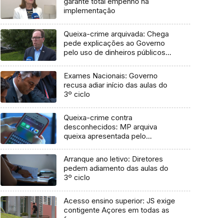
garante total empenho na
implementação
Queixa-crime arquivada: Chega
pede explicações ao Governo
pelo uso de dinheiros públicos
em processo judicial
Exames Nacionais: Governo
recusa adiar início das aulas do
3º ciclo
Queixa-crime contra
desconhecidos: MP arquiva
queixa apresentada pelo
Governo em 2021
Arranque ano letivo: Diretores
pedem adiamento das aulas do
3º ciclo
Acesso ensino superior: JS exige
contigente Açores em todas as