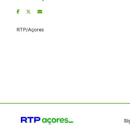
RTP/Açores
Si