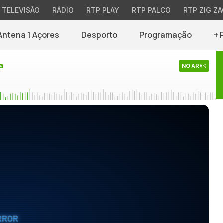
TELEVISÃO
RÁDIO
RTP PLAY
RTP PALCO
RTP ZIG ZA
Antena 1 Açores
Desporto
Programação
+ 
a
NO AR
RROR