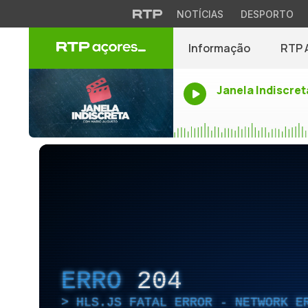
NOTÍCIAS
DESPORTO
Informação
RTP 
Janela Indiscret
ERRO
204
HLS.JS FATAL ERROR - NETWORK E