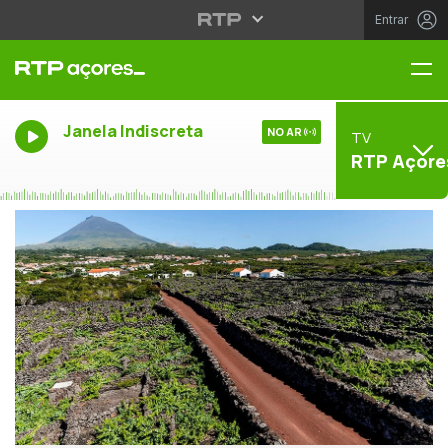
Entrar
Me
Janela Indiscreta
NO AR
TV
RTP Açore