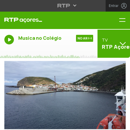
Entrar
Me
Musica no Colégio
NO AR
TV
RTP Açore