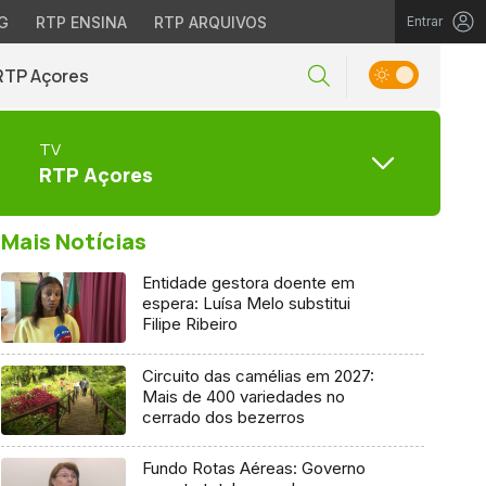
G
RTP ENSINA
RTP ARQUIVOS
Entrar
RTP Açores
TV
RTP Açores
Mais Notícias
Entidade gestora doente em
espera: Luísa Melo substitui
Filipe Ribeiro
Circuito das camélias em 2027:
Mais de 400 variedades no
cerrado dos bezerros
Fundo Rotas Aéreas: Governo