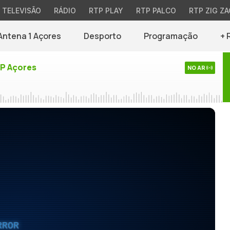
TELEVISÃO
RÁDIO
RTP PLAY
RTP PALCO
RTP ZIG ZA
Antena 1 Açores
Desporto
Programação
+ 
TP Açores
NO AR
RROR