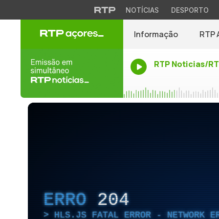
NOTÍCIAS
DESPORTO
Informação
RTP 
RTP Noticias/R
ERRO
204
HLS.JS FATAL ERROR - NETWORK E