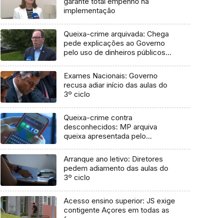
garante total empenho na
implementação
Queixa-crime arquivada: Chega
pede explicações ao Governo
pelo uso de dinheiros públicos
em processo judicial
Exames Nacionais: Governo
recusa adiar início das aulas do
3º ciclo
Queixa-crime contra
desconhecidos: MP arquiva
queixa apresentada pelo
Governo em 2021
Arranque ano letivo: Diretores
pedem adiamento das aulas do
3º ciclo
Acesso ensino superior: JS exige
contigente Açores em todas as