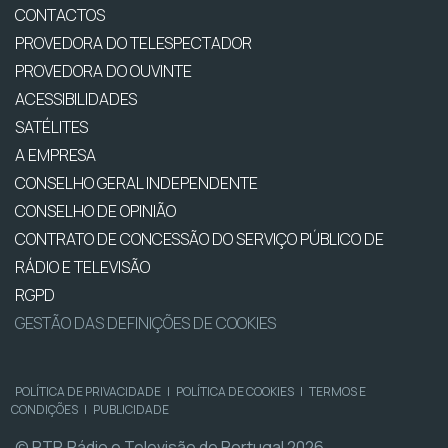
CONTACTOS
PROVEDORA DO TELESPECTADOR
PROVEDORA DO OUVINTE
ACESSIBILIDADES
SATÉLITES
A EMPRESA
CONSELHO GERAL INDEPENDENTE
CONSELHO DE OPINIÃO
CONTRATO DE CONCESSÃO DO SERVIÇO PÚBLICO DE
RÁDIO E TELEVISÃO
RGPD
GESTÃO DAS DEFINIÇÕES DE COOKIES
POLÍTICA DE PRIVACIDADE
|
POLÍTICA DE COOKIES
|
TERMOS E
CONDIÇÕES
|
PUBLICIDADE
© RTP, Rádio e Televisão de Portugal 2026