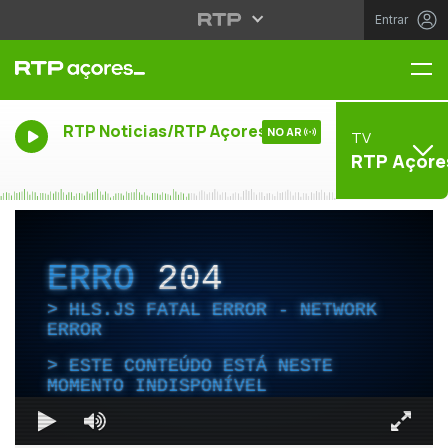
Entrar
Me
RTP Noticias/RTP Açores
NO AR
TV
RTP Açore
ERRO
204
HLS.JS FATAL ERROR - NETWORK
ERROR
ESTE CONTEÚDO ESTÁ NESTE
MOMENTO INDISPONÍVEL