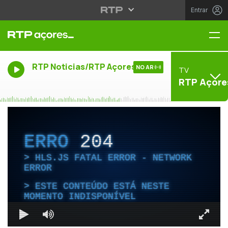
Entrar
Me
RTP Noticias/RTP Açores
NO AR
TV
RTP Açore
ERRO
204
HLS.JS FATAL ERROR - NETWORK
ERROR
ESTE CONTEÚDO ESTÁ NESTE
MOMENTO INDISPONÍVEL