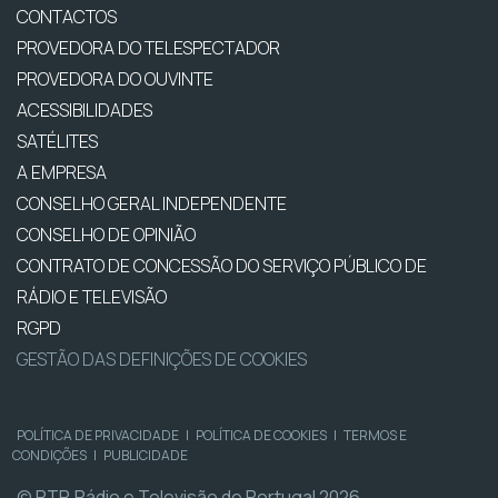
CONTACTOS
PROVEDORA DO TELESPECTADOR
PROVEDORA DO OUVINTE
ACESSIBILIDADES
SATÉLITES
A EMPRESA
CONSELHO GERAL INDEPENDENTE
CONSELHO DE OPINIÃO
CONTRATO DE CONCESSÃO DO SERVIÇO PÚBLICO DE
RÁDIO E TELEVISÃO
RGPD
GESTÃO DAS DEFINIÇÕES DE COOKIES
POLÍTICA DE PRIVACIDADE
|
POLÍTICA DE COOKIES
|
TERMOS E
CONDIÇÕES
|
PUBLICIDADE
© RTP, Rádio e Televisão de Portugal 2026