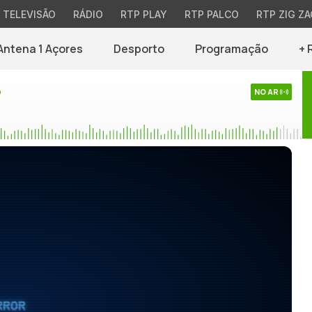
TELEVISÃO
RÁDIO
RTP PLAY
RTP PALCO
RTP ZIG ZA
Antena 1 Açores
Desporto
Programação
+ 
o
NO AR
RROR