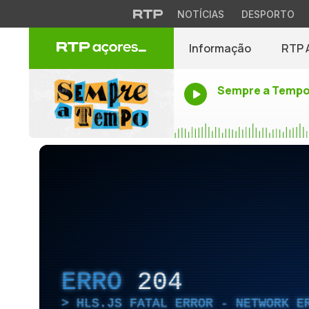
NOTÍCIAS
DESPORTO
Informação
RTP 
Sempre a Temp
ERRO
204
HLS.JS FATAL ERROR - NETWORK E