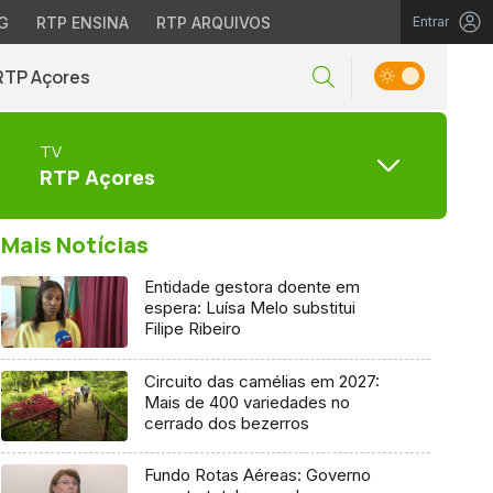
G
RTP ENSINA
RTP ARQUIVOS
Entrar
RTP Açores
TV
RTP Açores
Mais Notícias
Entidade gestora doente em
espera: Luísa Melo substitui
Filipe Ribeiro
Circuito das camélias em 2027:
Mais de 400 variedades no
cerrado dos bezerros
Fundo Rotas Aéreas: Governo