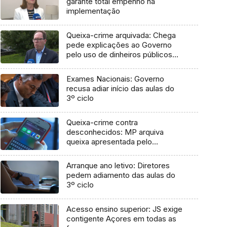
garante total empenho na
implementação
Queixa-crime arquivada: Chega
pede explicações ao Governo
pelo uso de dinheiros públicos
em processo judicial
Exames Nacionais: Governo
recusa adiar início das aulas do
3º ciclo
Queixa-crime contra
desconhecidos: MP arquiva
queixa apresentada pelo
Governo em 2021
Arranque ano letivo: Diretores
pedem adiamento das aulas do
3º ciclo
Acesso ensino superior: JS exige
contigente Açores em todas as