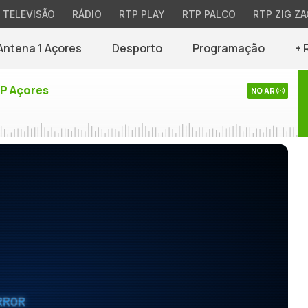
TELEVISÃO
RÁDIO
RTP PLAY
RTP PALCO
RTP ZIG ZA
Antena 1 Açores
Desporto
Programação
+ 
TP Açores
NO AR
RROR