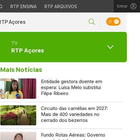
G
RTP ENSINA
RTP ARQUIVOS
Entrar
RTP Açores
TV
RTP Açores
Mais Notícias
Entidade gestora doente em
espera: Luísa Melo substitui
Filipe Ribeiro
Circuito das camélias em 2027:
Mais de 400 variedades no
cerrado dos bezerros
Fundo Rotas Aéreas: Governo