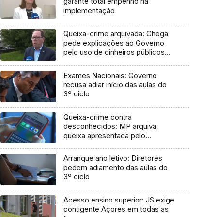
garante total empenho na
implementação
Queixa-crime arquivada: Chega
pede explicações ao Governo
pelo uso de dinheiros públicos
em processo judicial
Exames Nacionais: Governo
recusa adiar início das aulas do
3º ciclo
Queixa-crime contra
desconhecidos: MP arquiva
queixa apresentada pelo
Governo em 2021
Arranque ano letivo: Diretores
pedem adiamento das aulas do
3º ciclo
Acesso ensino superior: JS exige
contigente Açores em todas as