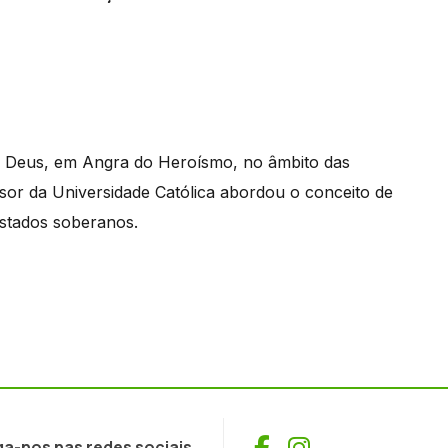
e Deus, em Angra do Heroísmo, no âmbito das
or da Universidade Católica abordou o conceito de
stados soberanos.
Facebook
Instagram
ga-nos nas redes sociais