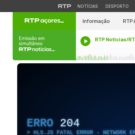
NOTÍCIAS
DESPORTO
Informação
RTP 
RTP Noticias/R
ERRO
204
HLS.JS FATAL ERROR - NETWORK E