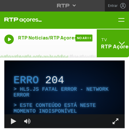
Entrar
Me
RTP Noticias/RTP Açores
NO AR
TV
RTP Açore
ERRO
204
HLS.JS FATAL ERROR - NETWORK
ERROR
ESTE CONTEÚDO ESTÁ NESTE
MOMENTO INDISPONÍVEL