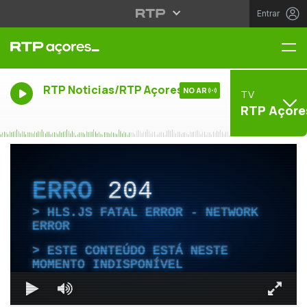
Entrar
Me
RTP Noticias/RTP Açores
NO AR
TV
RTP Açore
ERRO
204
HLS.JS FATAL ERROR - NETWORK
ERROR
ESTE CONTEÚDO ESTÁ NESTE
MOMENTO INDISPONÍVEL