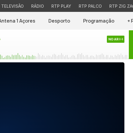
TELEVISÃO
RÁDIO
RTP PLAY
RTP PALCO
RTP ZIG ZA
Antena 1 Açores
Desporto
Programação
+ 
o
NO AR