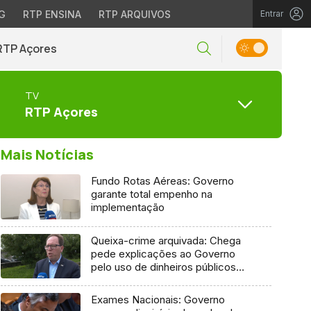
G
RTP ENSINA
RTP ARQUIVOS
Entrar
RTP Açores
TV
RTP Açores
Mais Notícias
Fundo Rotas Aéreas: Governo
garante total empenho na
implementação
Queixa-crime arquivada: Chega
pede explicações ao Governo
pelo uso de dinheiros públicos
em processo judicial
Exames Nacionais: Governo