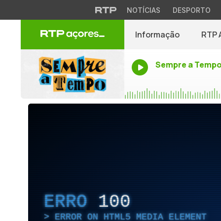
NOTÍCIAS
DESPORTO
Informação
RTP 
Sempre a Temp
ERRO
100
ERROR ON HTML5 MEDIA ELEMENT