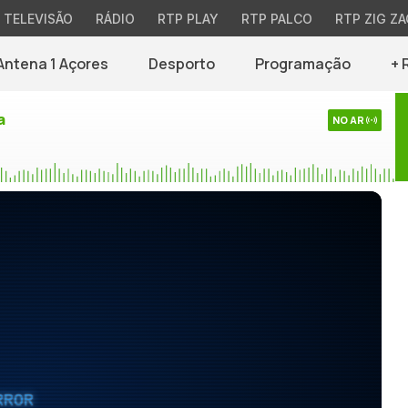
TELEVISÃO
RÁDIO
RTP PLAY
RTP PALCO
RTP ZIG ZA
Antena 1 Açores
Desporto
Programação
+ 
a
NO AR
RROR