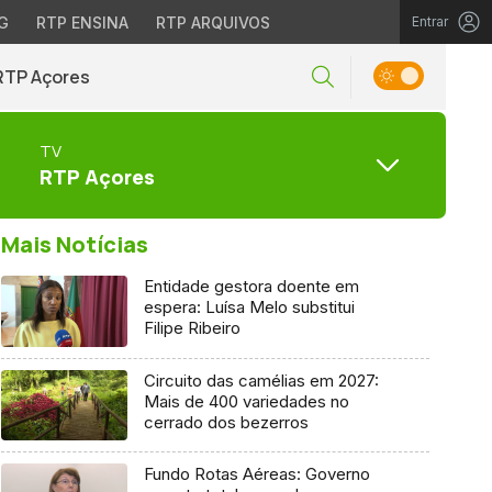
G
RTP ENSINA
RTP ARQUIVOS
Entrar
RTP Açores
TV
RTP Açores
Mais Notícias
Entidade gestora doente em
espera: Luísa Melo substitui
Filipe Ribeiro
Circuito das camélias em 2027:
Mais de 400 variedades no
cerrado dos bezerros
Fundo Rotas Aéreas: Governo