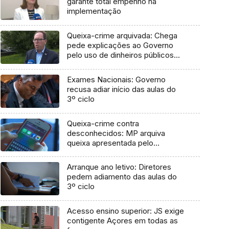
garante total empenho na
implementação
Queixa-crime arquivada: Chega
pede explicações ao Governo
pelo uso de dinheiros públicos
em processo judicial
Exames Nacionais: Governo
recusa adiar início das aulas do
3º ciclo
Queixa-crime contra
desconhecidos: MP arquiva
queixa apresentada pelo
Governo em 2021
Arranque ano letivo: Diretores
pedem adiamento das aulas do
3º ciclo
Acesso ensino superior: JS exige
contigente Açores em todas as