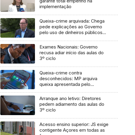
garante total empenho na
implementação
Queixa-crime arquivada: Chega
pede explicações ao Governo
pelo uso de dinheiros públicos
em processo judicial
Exames Nacionais: Governo
recusa adiar início das aulas do
3º ciclo
Queixa-crime contra
desconhecidos: MP arquiva
queixa apresentada pelo
Governo em 2021
Arranque ano letivo: Diretores
pedem adiamento das aulas do
3º ciclo
Acesso ensino superior: JS exige
contigente Açores em todas as