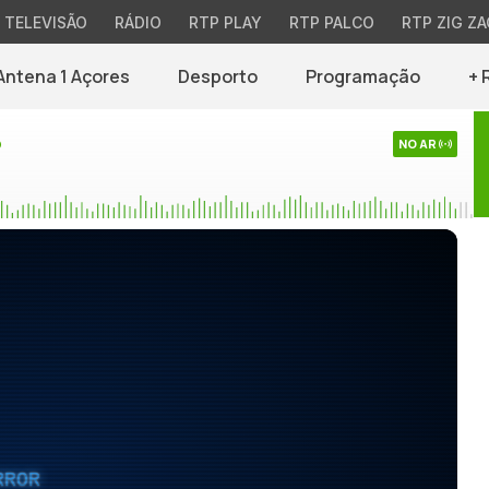
TELEVISÃO
RÁDIO
RTP PLAY
RTP PALCO
RTP ZIG ZA
Antena 1 Açores
Desporto
Programação
+ 
o
NO AR
RROR