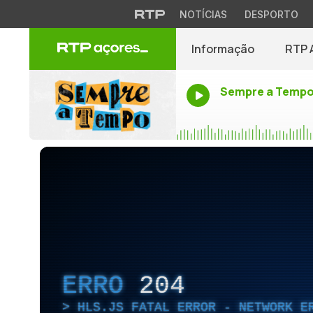
NOTÍCIAS
DESPORTO
Informação
RTP 
Sempre a Temp
ERRO
204
HLS.JS FATAL ERROR - NETWORK E