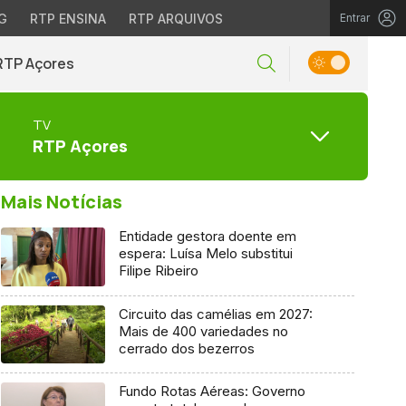
G
RTP ENSINA
RTP ARQUIVOS
Entrar
RTP Açores
TV
RTP Açores
Mais Notícias
Entidade gestora doente em
espera: Luísa Melo substitui
Filipe Ribeiro
Circuito das camélias em 2027:
Mais de 400 variedades no
cerrado dos bezerros
Fundo Rotas Aéreas: Governo