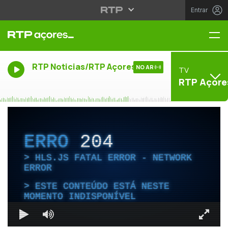
Entrar
Me
RTP Noticias/RTP Açores
NO AR
TV
RTP Açore
ERRO
204
HLS.JS FATAL ERROR - NETWORK
ERROR
ESTE CONTEÚDO ESTÁ NESTE
MOMENTO INDISPONÍVEL