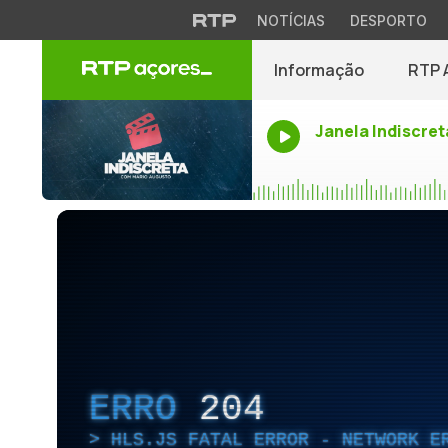
NOTÍCIAS
DESPORTO
Informação
RTP 
Janela Indiscret
ERRO
204
HLS.JS FATAL ERROR - NETWORK E