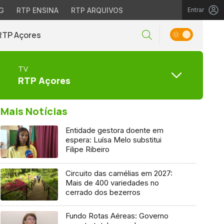
G
RTP ENSINA
RTP ARQUIVOS
Entrar
RTP Açores
TV
RTP Açores
Mais Notícias
Entidade gestora doente em
espera: Luísa Melo substitui
Filipe Ribeiro
Circuito das camélias em 2027:
Mais de 400 variedades no
cerrado dos bezerros
Fundo Rotas Aéreas: Governo