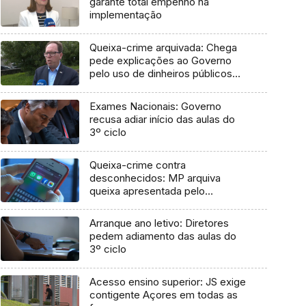
garante total empenho na
implementação
Queixa-crime arquivada: Chega
pede explicações ao Governo
pelo uso de dinheiros públicos
em processo judicial
Exames Nacionais: Governo
recusa adiar início das aulas do
3º ciclo
Queixa-crime contra
desconhecidos: MP arquiva
queixa apresentada pelo
Governo em 2021
Arranque ano letivo: Diretores
pedem adiamento das aulas do
3º ciclo
Acesso ensino superior: JS exige
contigente Açores em todas as