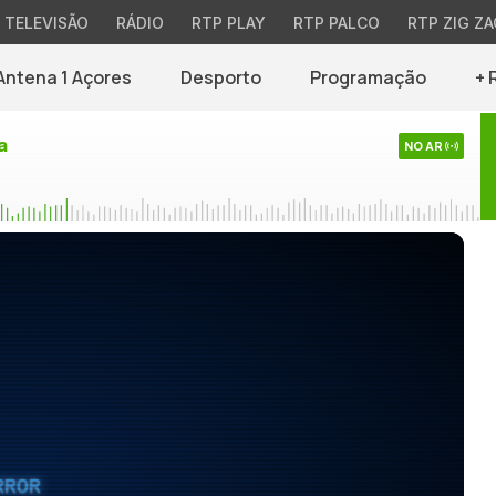
TELEVISÃO
RÁDIO
RTP PLAY
RTP PALCO
RTP ZIG ZA
Antena 1 Açores
Desporto
Programação
+ 
a
NO AR
RROR