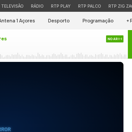
TELEVISÃO
RÁDIO
RTP PLAY
RTP PALCO
RTP ZIG ZA
Antena 1 Açores
Desporto
Programação
+ 
res
NO AR
RROR