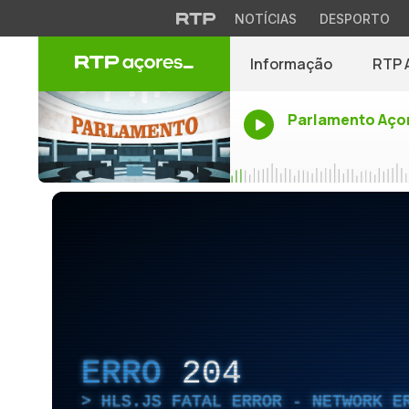
NOTÍCIAS
DESPORTO
Informação
RTP 
Parlamento Aço
ERRO
204
HLS.JS FATAL ERROR - NETWORK E