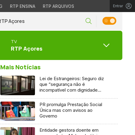
G
RTP ENSINA
RTP ARQUIVOS
Entrar
RTP Açores
TV
RTP Açores
Mais Notícias
Lei de Estrangeiros: Seguro diz
que “segurança não é
incompatível com dignidade
humana”
PR promulga Prestação Social
Única mas com avisos ao
Governo
Entidade gestora doente em