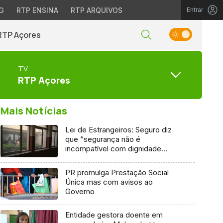
G
RTP ENSINA
RTP ARQUIVOS
Entrar
RTP Açores
TV
RTP Açores
Mais Notícias
Lei de Estrangeiros: Seguro diz
que “segurança não é
incompatível com dignidade
humana”
PR promulga Prestação Social
Única mas com avisos ao
Governo
Entidade gestora doente em