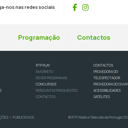
Facebook
Instagram
ga-nos nas redes sociais
Programação
Contactos
RTP PLAY
CONTACTOS
EM DIRETO
PROVEDORA DO
REVER PROGRAMAS
TELESPECTADOR
CONCURSOS
PROVEDORA DO OUVI
S
PERGUNTAS FREQUENTES
ACESSIBILIDADES
CONTACTOS
SATÉLITES
IÇÕES
PUBLICIDADE
© RTP, Rádio e Televisão de Portugal 2
|