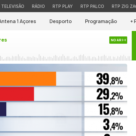
TELEVISÃO
RÁDIO
RTP PLAY
RTP PALCO
RTP ZIG ZA
Antena 1 Açores
Desporto
Programação
+ 
res
NO AR