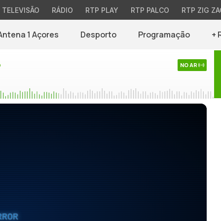
TELEVISÃO
RÁDIO
RTP PLAY
RTP PALCO
RTP ZIG ZA
Antena 1 Açores
Desporto
Programação
+ 
o
NO AR
RROR