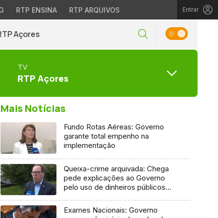
G
RTP ENSINA
RTP ARQUIVOS
Entrar
RTP Açores
TV
RTP Açores
Mais Notícias
Fundo Rotas Aéreas: Governo
garante total empenho na
implementação
Queixa-crime arquivada: Chega
pede explicações ao Governo
pelo uso de dinheiros públicos
em processo judicial
Exames Nacionais: Governo