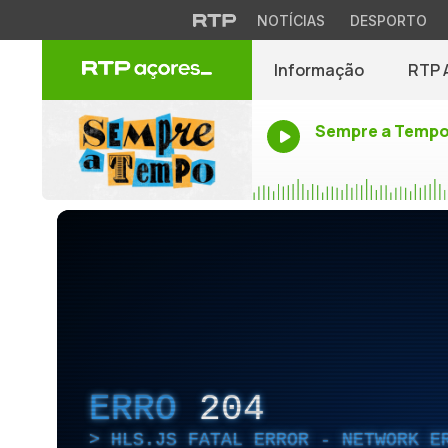
NOTÍCIAS
DESPORTO
Informação
RTP 
Sempre a Temp
ERRO
204
HLS.JS FATAL ERROR - NETWORK E