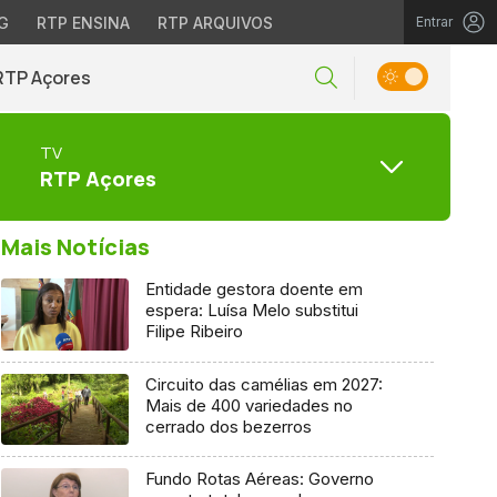
G
RTP ENSINA
RTP ARQUIVOS
Entrar
RTP Açores
TV
RTP Açores
Mais Notícias
Entidade gestora doente em
espera: Luísa Melo substitui
Filipe Ribeiro
Circuito das camélias em 2027:
Mais de 400 variedades no
cerrado dos bezerros
Fundo Rotas Aéreas: Governo