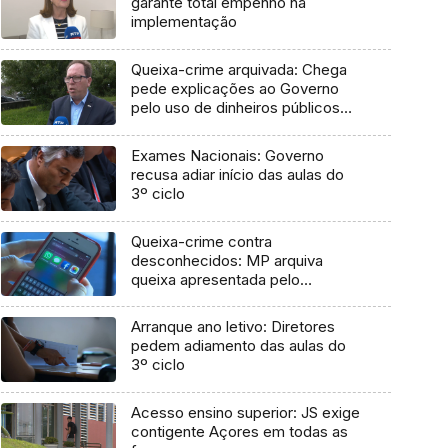
garante total empenho na
implementação
Queixa-crime arquivada: Chega
pede explicações ao Governo
pelo uso de dinheiros públicos
em processo judicial
Exames Nacionais: Governo
recusa adiar início das aulas do
3º ciclo
Queixa-crime contra
desconhecidos: MP arquiva
queixa apresentada pelo
Governo em 2021
Arranque ano letivo: Diretores
pedem adiamento das aulas do
3º ciclo
Acesso ensino superior: JS exige
contigente Açores em todas as