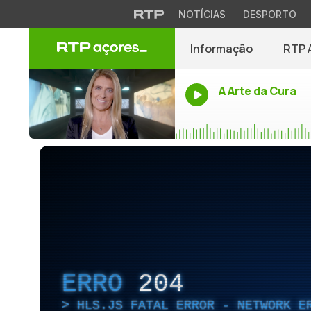
NOTÍCIAS
DESPORTO
Informação
RTP 
A Arte da Cura
ERRO
204
HLS.JS FATAL ERROR - NETWORK E