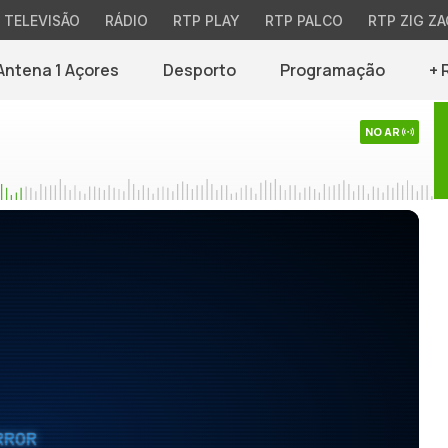
TELEVISÃO
RÁDIO
RTP PLAY
RTP PALCO
RTP ZIG ZA
Antena 1 Açores
Desporto
Programação
+ 
NO AR
RROR