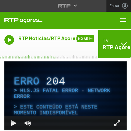
Entrar
Me
RTP Noticias/RTP Açores
NO AR
TV
RTP Açore
ERRO
204
HLS.JS FATAL ERROR - NETWORK
ERROR
ESTE CONTEÚDO ESTÁ NESTE
MOMENTO INDISPONÍVEL