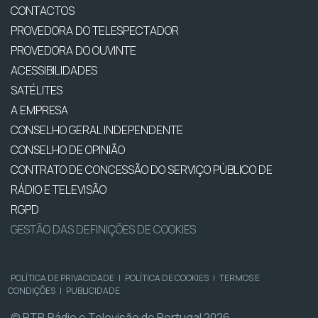
CONTACTOS
PROVEDORA DO TELESPECTADOR
PROVEDORA DO OUVINTE
ACESSIBILIDADES
SATÉLITES
A EMPRESA
CONSELHO GERAL INDEPENDENTE
CONSELHO DE OPINIÃO
CONTRATO DE CONCESSÃO DO SERVIÇO PÚBLICO DE
RÁDIO E TELEVISÃO
RGPD
GESTÃO DAS DEFINIÇÕES DE COOKIES
POLÍTICA DE PRIVACIDADE
|
POLÍTICA DE COOKIES
|
TERMOS E
CONDIÇÕES
|
PUBLICIDADE
© RTP, Rádio e Televisão de Portugal 2026