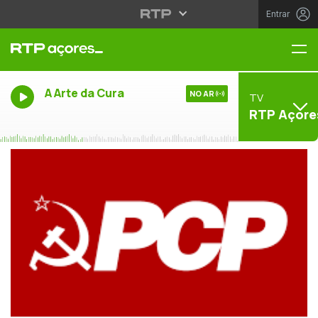
Entrar
Me
A Arte da Cura
NO AR
TV
RTP Açore