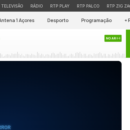
TELEVISÃO
RÁDIO
RTP PLAY
RTP PALCO
RTP ZIG ZA
Antena 1 Açores
Desporto
Programação
+ 
s
NO AR
RROR