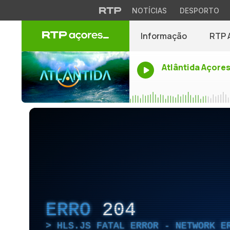
NOTÍCIAS
DESPORTO
Informação
RTP 
Atlântida Açore
ERRO
204
HLS.JS FATAL ERROR - NETWORK E