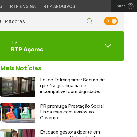
G
RTP ENSINA
RTP ARQUIVOS
Entrar
RTP Açores
TV
RTP Açores
Mais Notícias
Lei de Estrangeiros: Seguro diz
que “segurança não é
incompatível com dignidade
humana”
PR promulga Prestação Social
Única mas com avisos ao
Governo
Entidade gestora doente em