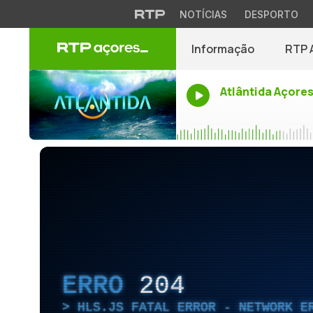
NOTÍCIAS
DESPORTO
Informação
RTP 
Atlântida Açore
ERRO
204
HLS.JS FATAL ERROR - NETWORK E