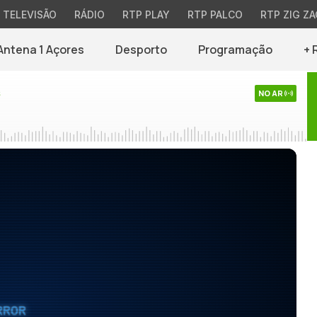
TELEVISÃO
RÁDIO
RTP PLAY
RTP PALCO
RTP ZIG ZA
Antena 1 Açores
Desporto
Programação
+ 
s
NO AR
RROR