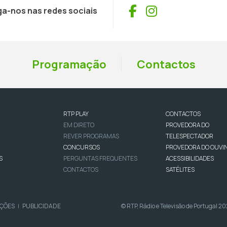
Facebook
Instagram
ga-nos nas redes sociais
Programação
Contactos
RTP PLAY
CONTACTOS
EM DIRETO
PROVEDORA DO
REVER PROGRAMAS
TELESPECTADOR
CONCURSOS
PROVEDORA DO OUVI
S
PERGUNTAS FREQUENTES
ACESSIBILIDADES
CONTACTOS
SATÉLITES
IÇÕES
PUBLICIDADE
© RTP, Rádio e Televisão de Portugal 2
|