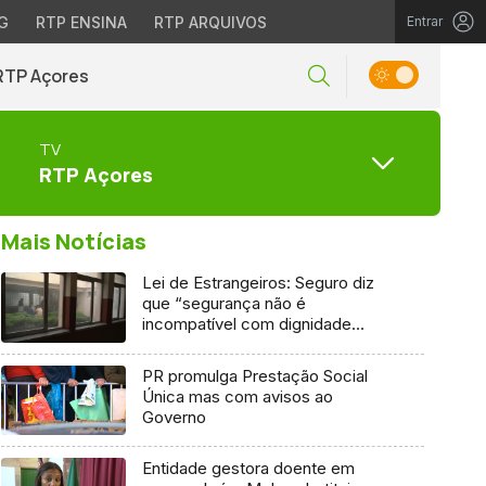
G
RTP ENSINA
RTP ARQUIVOS
Entrar
RTP Açores
TV
RTP Açores
Mais Notícias
Lei de Estrangeiros: Seguro diz
que “segurança não é
incompatível com dignidade
humana”
PR promulga Prestação Social
Única mas com avisos ao
Governo
Entidade gestora doente em