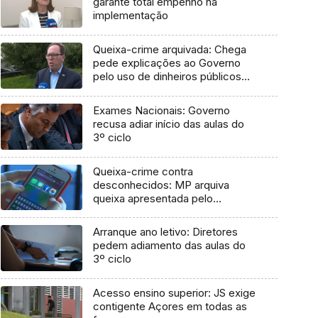
garante total empenho na
implementação
Queixa-crime arquivada: Chega
pede explicações ao Governo
pelo uso de dinheiros públicos
em processo judicial
Exames Nacionais: Governo
recusa adiar início das aulas do
3º ciclo
Queixa-crime contra
desconhecidos: MP arquiva
queixa apresentada pelo
Governo em 2021
Arranque ano letivo: Diretores
pedem adiamento das aulas do
3º ciclo
Acesso ensino superior: JS exige
contigente Açores em todas as