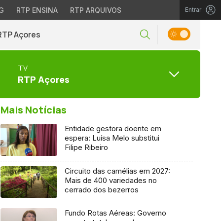
G
RTP ENSINA
RTP ARQUIVOS
Entrar
RTP Açores
TV
RTP Açores
Mais Notícias
Entidade gestora doente em
espera: Luísa Melo substitui
Filipe Ribeiro
Circuito das camélias em 2027:
Mais de 400 variedades no
cerrado dos bezerros
Fundo Rotas Aéreas: Governo