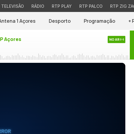
TELEVISÃO
RÁDIO
RTP PLAY
RTP PALCO
RTP ZIG ZA
Antena 1 Açores
Desporto
Programação
+ 
TP Açores
NO AR
RROR