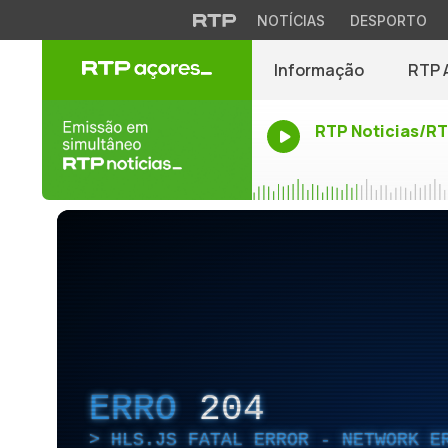
NOTÍCIAS
DESPORTO
Informação
RTP 
RTP Noticias/R
ERRO
204
HLS.JS FATAL ERROR - NETWORK E