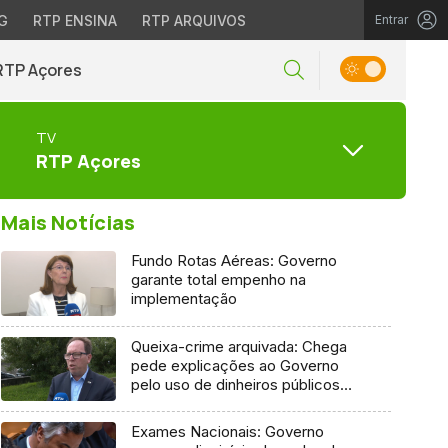
G
RTP ENSINA
RTP ARQUIVOS
Entrar
RTP Açores
TV
RTP Açores
Mais Notícias
Fundo Rotas Aéreas: Governo
garante total empenho na
implementação
Queixa-crime arquivada: Chega
pede explicações ao Governo
pelo uso de dinheiros públicos
em processo judicial
Exames Nacionais: Governo