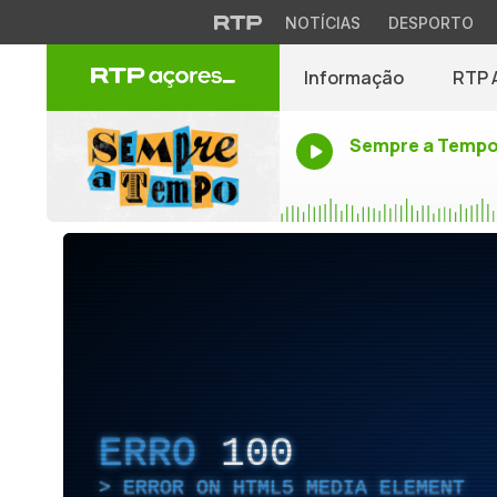
NOTÍCIAS
DESPORTO
Informação
RTP 
Sempre a Temp
ERRO
100
ERROR ON HTML5 MEDIA ELEMENT