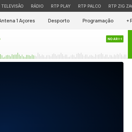
TELEVISÃO
RÁDIO
RTP PLAY
RTP PALCO
RTP ZIG ZA
Antena 1 Açores
Desporto
Programação
+ 
o
NO AR