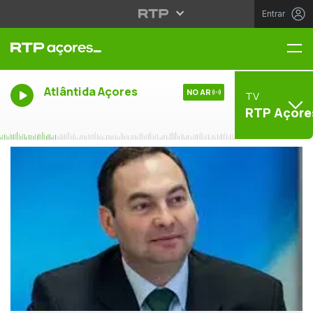
Entrar
Me
Atlântida Açores
NO AR
TV
RTP Açore