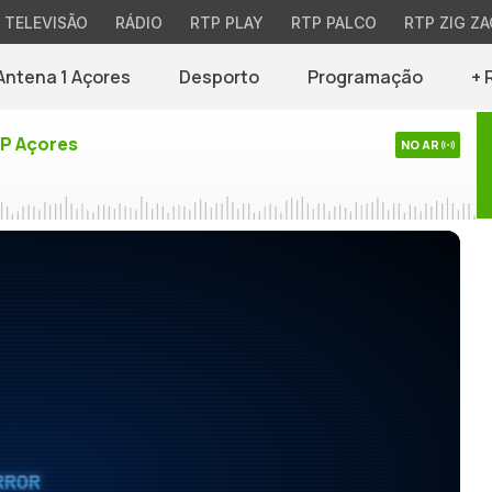
TELEVISÃO
RÁDIO
RTP PLAY
RTP PALCO
RTP ZIG ZA
Antena 1 Açores
Desporto
Programação
+ 
TP Açores
NO AR
RROR