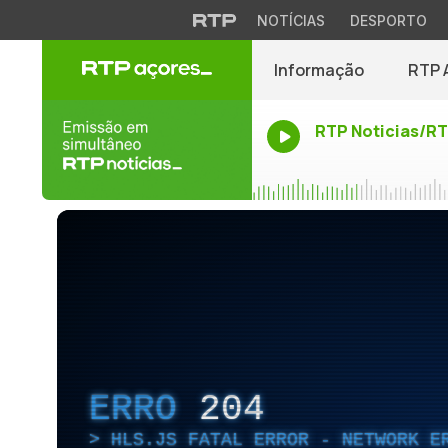
NOTÍCIAS
DESPORTO
Informação
RTP 
RTP Noticias/R
ERRO
204
HLS.JS FATAL ERROR - NETWORK E