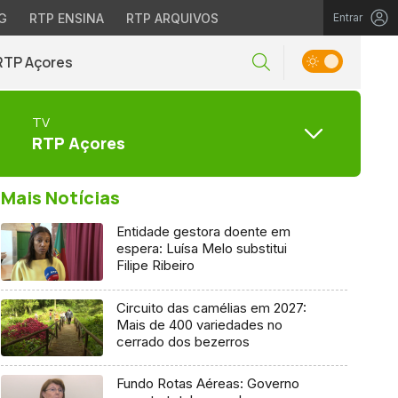
G
RTP ENSINA
RTP ARQUIVOS
Entrar
RTP Açores
TV
RTP Açores
Mais Notícias
Entidade gestora doente em
espera: Luísa Melo substitui
Filipe Ribeiro
Circuito das camélias em 2027:
Mais de 400 variedades no
cerrado dos bezerros
Fundo Rotas Aéreas: Governo