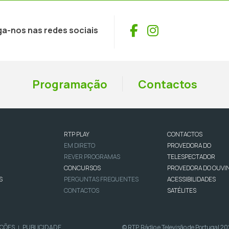
Facebook
Instagram
ga-nos nas redes sociais
Programação
Contactos
RTP PLAY
CONTACTOS
EM DIRETO
PROVEDORA DO
REVER PROGRAMAS
TELESPECTADOR
CONCURSOS
PROVEDORA DO OUVI
S
PERGUNTAS FREQUENTES
ACESSIBILIDADES
CONTACTOS
SATÉLITES
IÇÕES
PUBLICIDADE
© RTP, Rádio e Televisão de Portugal 2
|