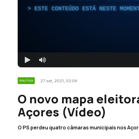
ESTE CONTEÚDO ESTÁ NESTE MOMEN
27 set, 2021, 02:06
POLÍTICA
O novo mapa eleitor
Açores (Vídeo)
O PS perdeu quatro câmaras municipais nos Açore