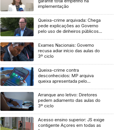
garante total empenho na
implementação
Queixa-crime arquivada: Chega
pede explicações ao Governo
pelo uso de dinheiros públicos
em processo judicial
Exames Nacionais: Governo
recusa adiar início das aulas do
3º ciclo
Queixa-crime contra
desconhecidos: MP arquiva
queixa apresentada pelo
Governo em 2021
Arranque ano letivo: Diretores
pedem adiamento das aulas do
3º ciclo
Acesso ensino superior: JS exige
contigente Açores em todas as