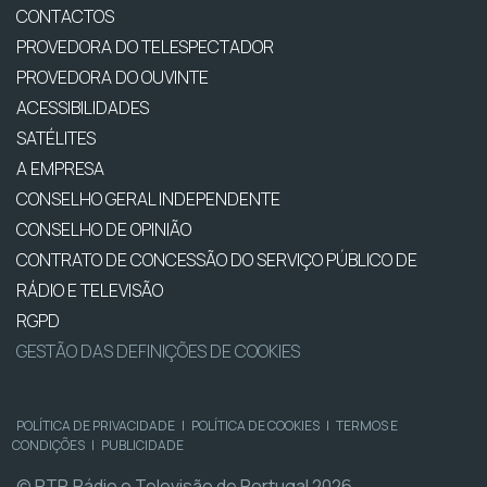
CONTACTOS
PROVEDORA DO TELESPECTADOR
PROVEDORA DO OUVINTE
ACESSIBILIDADES
SATÉLITES
A EMPRESA
CONSELHO GERAL INDEPENDENTE
CONSELHO DE OPINIÃO
CONTRATO DE CONCESSÃO DO SERVIÇO PÚBLICO DE
RÁDIO E TELEVISÃO
RGPD
GESTÃO DAS DEFINIÇÕES DE COOKIES
POLÍTICA DE PRIVACIDADE
|
POLÍTICA DE COOKIES
|
TERMOS E
CONDIÇÕES
|
PUBLICIDADE
© RTP, Rádio e Televisão de Portugal 2026