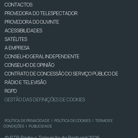
CONTACTOS
PROVEDORA DO TELESPECTADOR
PROVEDORA DO OUVINTE
ACESSIBILIDADES
SATÉLITES
A EMPRESA
CONSELHO GERAL INDEPENDENTE
CONSELHO DE OPINIÃO
CONTRATO DE CONCESSÃO DO SERVIÇO PÚBLICO DE
RÁDIO E TELEVISÃO
RGPD
GESTÃO DAS DEFINIÇÕES DE COOKIES
POLÍTICA DE PRIVACIDADE
|
POLÍTICA DE COOKIES
|
TERMOS E
CONDIÇÕES
|
PUBLICIDADE
© RTP, Rádio e Televisão de Portugal 2026