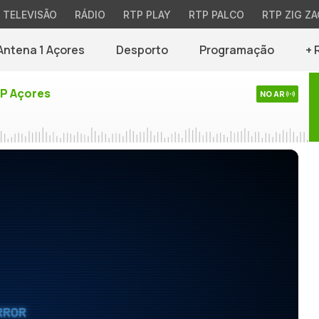
TELEVISÃO
RÁDIO
RTP PLAY
RTP PALCO
RTP ZIG ZA
Antena 1 Açores
Desporto
Programação
+ 
TP Açores
NO AR
RROR