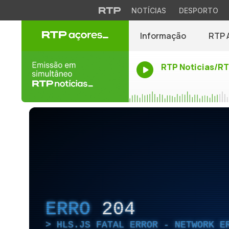
NOTÍCIAS
DESPORTO
Informação
RTP 
RTP Noticias/R
ERRO
204
HLS.JS FATAL ERROR - NETWORK E