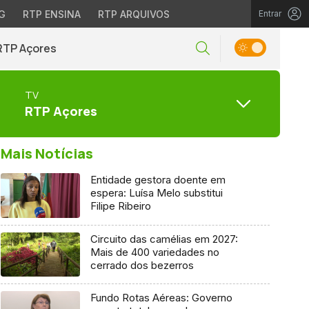
G
RTP ENSINA
RTP ARQUIVOS
Entrar
RTP Açores
TV
RTP Açores
Mais Notícias
Entidade gestora doente em
espera: Luísa Melo substitui
Filipe Ribeiro
Circuito das camélias em 2027:
Mais de 400 variedades no
cerrado dos bezerros
Fundo Rotas Aéreas: Governo