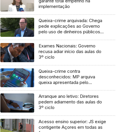
garante total empenho na
implementação
Queixa-crime arquivada: Chega
pede explicações ao Governo
pelo uso de dinheiros públicos
em processo judicial
Exames Nacionais: Governo
recusa adiar início das aulas do
3º ciclo
Queixa-crime contra
desconhecidos: MP arquiva
queixa apresentada pelo
Governo em 2021
Arranque ano letivo: Diretores
pedem adiamento das aulas do
3º ciclo
Acesso ensino superior: JS exige
contigente Açores em todas as