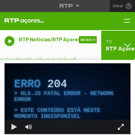
Entrar
Me
RTP Noticias/RTP Açores
NO AR
TV
RTP Açore
ERRO
204
HLS.JS FATAL ERROR - NETWORK
ERROR
ESTE CONTEÚDO ESTÁ NESTE
MOMENTO INDISPONÍVEL