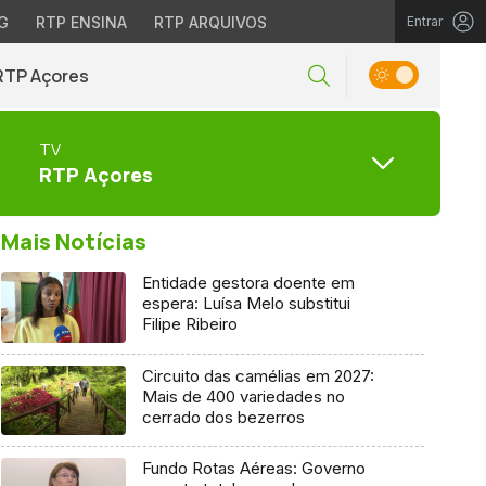
G
RTP ENSINA
RTP ARQUIVOS
Entrar
RTP Açores
TV
RTP Açores
Mais Notícias
Entidade gestora doente em
espera: Luísa Melo substitui
Filipe Ribeiro
Circuito das camélias em 2027:
Mais de 400 variedades no
cerrado dos bezerros
Fundo Rotas Aéreas: Governo