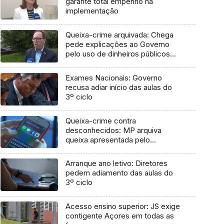
garante total empenho na
implementação
Queixa-crime arquivada: Chega
pede explicações ao Governo
pelo uso de dinheiros públicos
em processo judicial
Exames Nacionais: Governo
recusa adiar início das aulas do
3º ciclo
Queixa-crime contra
desconhecidos: MP arquiva
queixa apresentada pelo
Governo em 2021
Arranque ano letivo: Diretores
pedem adiamento das aulas do
3º ciclo
Acesso ensino superior: JS exige
contigente Açores em todas as