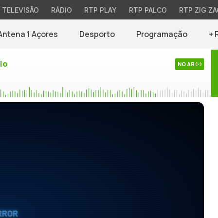
TELEVISÃO
RÁDIO
RTP PLAY
RTP PALCO
RTP ZIG ZA
Antena 1 Açores
Desporto
Programação
+ 
io
NO AR
RROR