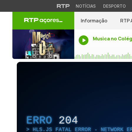
NOTÍCIAS
DESPORTO
Informação
RTP 
Musica no Colég
ERRO
204
HLS.JS FATAL ERROR - NETWORK E