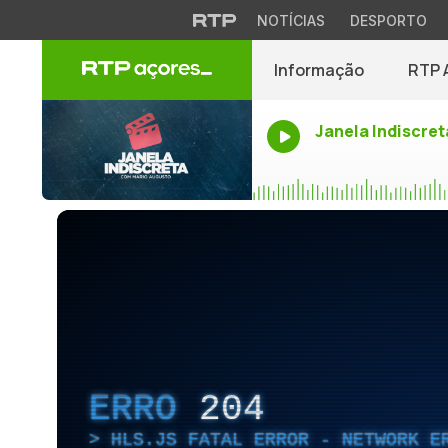
NOTÍCIAS
DESPORTO
Informação
RTP 
Janela Indiscret
ERRO
204
HLS.JS FATAL ERROR - NETWORK E