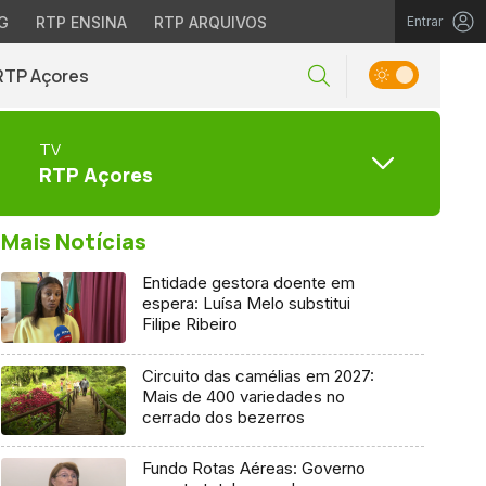
G
RTP ENSINA
RTP ARQUIVOS
Entrar
RTP Açores
TV
RTP Açores
Mais Notícias
Entidade gestora doente em
espera: Luísa Melo substitui
Filipe Ribeiro
Circuito das camélias em 2027:
Mais de 400 variedades no
cerrado dos bezerros
Fundo Rotas Aéreas: Governo