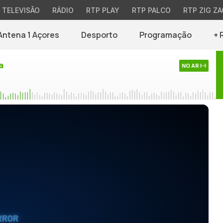
TELEVISÃO
RÁDIO
RTP PLAY
RTP PALCO
RTP ZIG ZA
Antena 1 Açores
Desporto
Programação
+ 
a
NO AR
RROR