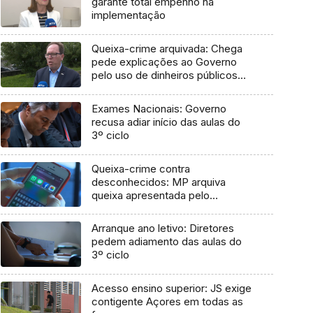
garante total empenho na
implementação
Queixa-crime arquivada: Chega
pede explicações ao Governo
pelo uso de dinheiros públicos
em processo judicial
Exames Nacionais: Governo
recusa adiar início das aulas do
3º ciclo
Queixa-crime contra
desconhecidos: MP arquiva
queixa apresentada pelo
Governo em 2021
Arranque ano letivo: Diretores
pedem adiamento das aulas do
3º ciclo
Acesso ensino superior: JS exige
contigente Açores em todas as