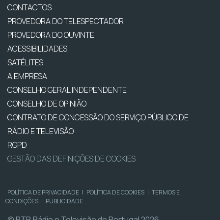
CONTACTOS
PROVEDORA DO TELESPECTADOR
PROVEDORA DO OUVINTE
ACESSIBILIDADES
SATÉLITES
A EMPRESA
CONSELHO GERAL INDEPENDENTE
CONSELHO DE OPINIÃO
CONTRATO DE CONCESSÃO DO SERVIÇO PÚBLICO DE
RÁDIO E TELEVISÃO
RGPD
GESTÃO DAS DEFINIÇÕES DE COOKIES
POLÍTICA DE PRIVACIDADE
|
POLÍTICA DE COOKIES
|
TERMOS E
CONDIÇÕES
|
PUBLICIDADE
© RTP, Rádio e Televisão de Portugal 2026