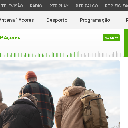
TELEVISÃO
RÁDIO
RTP PLAY
RTP PALCO
RTP ZIG ZA
Antena 1 Açores
Desporto
Programação
+ 
TP Açores
NO AR