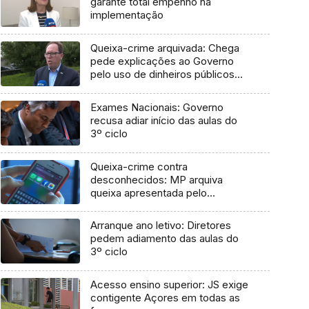
garante total empenho na
implementação
Queixa-crime arquivada: Chega
pede explicações ao Governo
pelo uso de dinheiros públicos
em processo judicial
Exames Nacionais: Governo
recusa adiar início das aulas do
3º ciclo
Queixa-crime contra
desconhecidos: MP arquiva
queixa apresentada pelo
Governo em 2021
Arranque ano letivo: Diretores
pedem adiamento das aulas do
3º ciclo
Acesso ensino superior: JS exige
contigente Açores em todas as