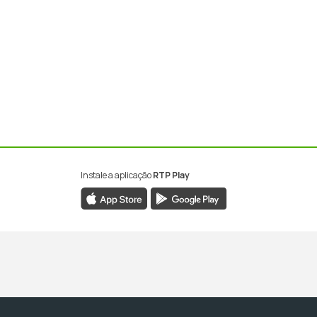
Instale a aplicação
RTP Play