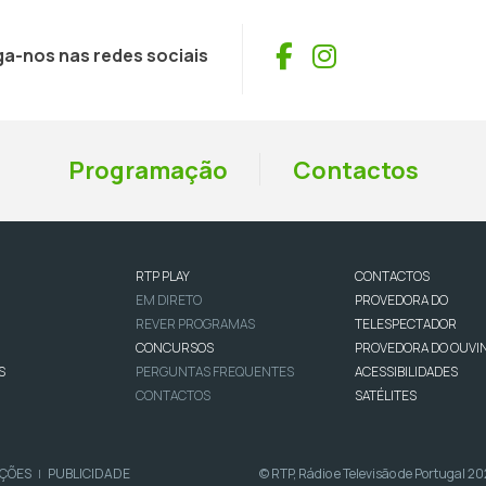
Facebook
Instagram
ga-nos nas redes sociais
Programação
Contactos
RTP PLAY
CONTACTOS
EM DIRETO
PROVEDORA DO
REVER PROGRAMAS
TELESPECTADOR
CONCURSOS
PROVEDORA DO OUVI
S
PERGUNTAS FREQUENTES
ACESSIBILIDADES
CONTACTOS
SATÉLITES
IÇÕES
PUBLICIDADE
© RTP, Rádio e Televisão de Portugal 2
|