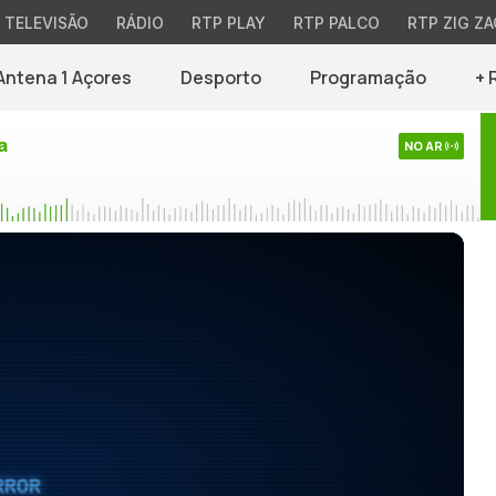
TELEVISÃO
RÁDIO
RTP PLAY
RTP PALCO
RTP ZIG ZA
Antena 1 Açores
Desporto
Programação
+ 
a
NO AR
RROR