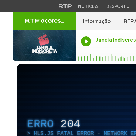
NOTÍCIAS
DESPORTO
Informação
RTP 
Janela Indiscret
ERRO
204
HLS.JS FATAL ERROR - NETWORK E