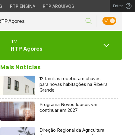
G
RTP ENSINA
RTP ARQUIVOS
Entrar
RTP Açores
TV
RTP Açores
Mais Notícias
12 famílias receberam chaves
para novas habitações na Ribeira
Grande
Programa Novos Idosos vai
continuar em 2027
Direção Regional da Agricultura