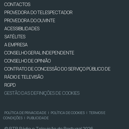
CONTACTOS
PROVEDORA DO TELESPECTADOR
PROVEDORA DO OUVINTE
ACESSIBILIDADES
SATÉLITES
A EMPRESA
CONSELHO GERAL INDEPENDENTE
CONSELHO DE OPINIÃO
CONTRATO DE CONCESSÃO DO SERVIÇO PÚBLICO DE
RÁDIO E TELEVISÃO
RGPD
GESTÃO DAS DEFINIÇÕES DE COOKIES
POLÍTICA DE PRIVACIDADE
|
POLÍTICA DE COOKIES
|
TERMOS E
CONDIÇÕES
|
PUBLICIDADE
© RTP, Rádio e Televisão de Portugal 2026