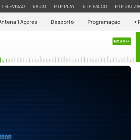
TELEVISÃO
RÁDIO
RTP PLAY
RTP PALCO
RTP ZIG ZA
Antena 1 Açores
Desporto
Programação
+ 
NO AR
RROR