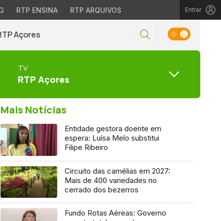
G
RTP ENSINA
RTP ARQUIVOS
Entrar
RTP Açores
TV
RTP Açores
Mais Notícias
Entidade gestora doente em
espera: Luísa Melo substitui
Filipe Ribeiro
Circuito das camélias em 2027:
Mais de 400 variedades no
cerrado dos bezerros
Fundo Rotas Aéreas: Governo