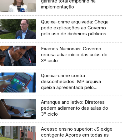
garante total empenho na
implementação
Queixa-crime arquivada: Chega
pede explicações ao Governo
pelo uso de dinheiros públicos
em processo judicial
Exames Nacionais: Governo
recusa adiar início das aulas do
3º ciclo
Queixa-crime contra
desconhecidos: MP arquiva
queixa apresentada pelo
Governo em 2021
Arranque ano letivo: Diretores
pedem adiamento das aulas do
3º ciclo
Acesso ensino superior: JS exige
contigente Açores em todas as