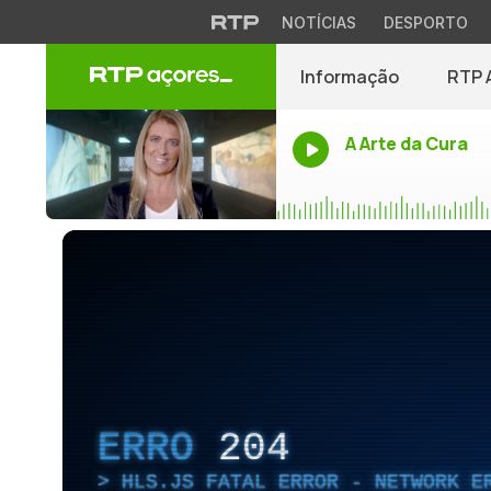
NOTÍCIAS
DESPORTO
Informação
RTP 
A Arte da Cura
ERRO
204
HLS.JS FATAL ERROR - NETWORK E