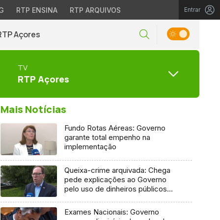
G
RTP ENSINA
RTP ARQUIVOS
Entrar
RTP Açores
TV
RTP Açores
Mais Notícias
Fundo Rotas Aéreas: Governo
garante total empenho na
implementação
Queixa-crime arquivada: Chega
pede explicações ao Governo
pelo uso de dinheiros públicos
em processo judicial
Exames Nacionais: Governo