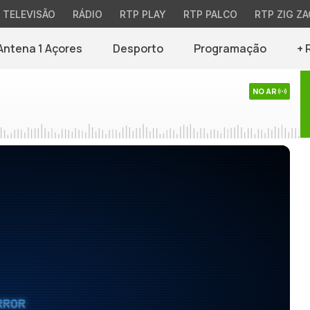
TELEVISÃO
RÁDIO
RTP PLAY
RTP PALCO
RTP ZIG ZA
Antena 1 Açores
Desporto
Programação
+ 
NO AR
RROR