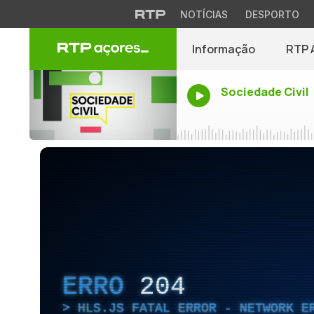
NOTÍCIAS
DESPORTO
Informação
RTP 
Sociedade Civil
ERRO
204
HLS.JS FATAL ERROR - NETWORK E