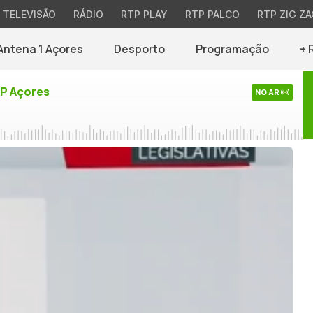
TELEVISÃO
RÁDIO
RTP PLAY
RTP PALCO
RTP ZIG ZA
Antena 1 Açores
Desporto
Programação
+ 
TP Açores
NO AR