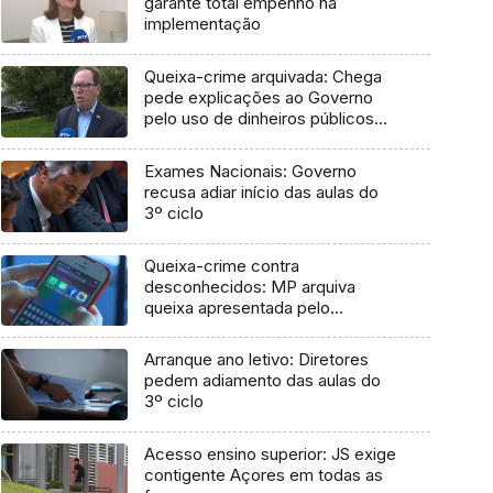
garante total empenho na
implementação
Queixa-crime arquivada: Chega
pede explicações ao Governo
pelo uso de dinheiros públicos
em processo judicial
Exames Nacionais: Governo
recusa adiar início das aulas do
3º ciclo
Queixa-crime contra
desconhecidos: MP arquiva
queixa apresentada pelo
Governo em 2021
Arranque ano letivo: Diretores
pedem adiamento das aulas do
3º ciclo
Acesso ensino superior: JS exige
contigente Açores em todas as