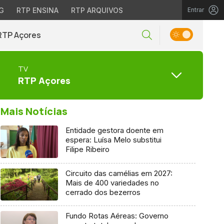
G
RTP ENSINA
RTP ARQUIVOS
Entrar
RTP Açores
TV
RTP Açores
Mais Notícias
Entidade gestora doente em
espera: Luísa Melo substitui
Filipe Ribeiro
Circuito das camélias em 2027:
Mais de 400 variedades no
cerrado dos bezerros
Fundo Rotas Aéreas: Governo